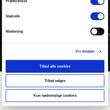
33388039
Præferencer
Lystrup
Statistik
Mit SkoleIT
Hent
Løsninger
Om os
Teamviewer
Job hos
Persondatapolitik
Chrome
Referencer
Marketing
SkoleIT
Fjernskrivebor
Vis detaljer
SkoleIT ApS © 2026 | SkoleIT forbeholder sig alle rettigheder.
Tillad alle cookies
Tillad valgte
Kun nødvendige cookies