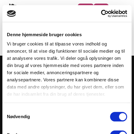
Arkiver:
3D FlipBook
Denne hjemmeside bruger cookies
Katalog
Vi bruger cookies til at tilpasse vores indhold og
annoncer, til at vise dig funktioner til sociale medier og til
at analysere vores trafik. Vi deler også oplysninger om
din brug af vores hjemmeside med vores partnere inden
for sociale medier, annonceringspartnere og
analysepartnere. Vores partnere kan kombinere disse
data med andre oplysninger, du har givet dem, eller som
de har indsamlet fra din brug af deres tjenester.
Godkendt ISAE 3402 og 3000 | Tildelt
Samtykkevalg
Gazelleprisen otte år i træk 2017 – 2024
Nødvendig
Lyshøjen
kontakt@skoleit.dk
43 58 45 75
CVR:
4,1. 8520